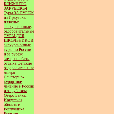
БЛИЖНЕГО
ЗАРУБЕЖЬЯ
Туры ЗА РУБЕЖ
из Иркутска:
пляжные,
экскурсионные,
оздоровительные
ТУРЫ ДЛЯ
ШКОЛЬНИКОВ:
экскурсионные
туры по России
и за рубеж;
заезды на базы
отдыха; детские
оздоровительные
лагеря
Санаторно-
курортное
лечение в России
и за рубежом
Озеро Байкал.
Иркутская
область и
Республика
Бурятия