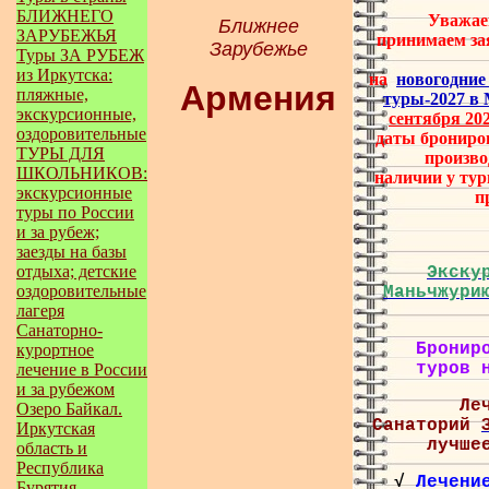
БЛИЖНЕГО
Уважае
Ближнее
ЗАРУБЕЖЬЯ
принимаем за
Зарубежье
Туры ЗА РУБЕЖ
из Иркутска:
на
новогодни
Армения
пляжные,
туры-2027 в
экскурсионные,
сентября 202
оздоровительные
даты брониров
ТУРЫ ДЛЯ
произво
ШКОЛЬНИКОВ:
наличии у тур
экскурсионные
п
туры по России
и за рубеж;
заезды на базы
отдыха; детские
Экску
оздоровительные
Маньчжури
лагеря
Санаторно-
Бронир
курортное
туров
лечение в России
и за рубежом
Ле
Озеро Байкал.
Санаторий
Иркутская
лучше
область и
Республика
√
Лечени
Бурятия