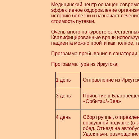
Медицинский центр оснащен совреме
эффективное оздоровление организма
историю болезни и назначает лечени
стоимость путевки.
Очень много на курорте естественны
Квалифицированные врачи используют
пациента можно пройти как полное, т
Программа пребывания в санатории Уд
Программа тура из Иркутска:
1 день
Отправление из Иркутск
3 день
Прибытие в Благовещенс
«Орбита»/«Зея»
4 день
Сбор группы, отправлен
воздушной подушке (в за
обед. Отъезд на автобус
Удаляньчи, размещение 