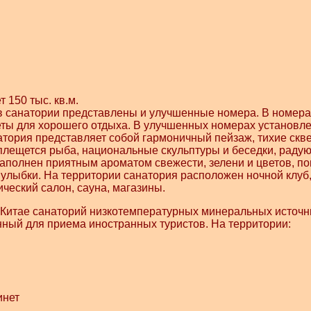
150 тыс. кв.м.
в санатории представлены и улучшенные номера. В номерах 
еты для хорошего отдыха. В улучшенных номерах установл
атория представляет собой гармоничный пейзаж, тихие скве
плещется рыба, национальные скульптуры и беседки, раду
наполнен приятным ароматом свежести, зелени и цветов, п
 улыбки.
На территории санатория расположен ночной клуб
ический салон, сауна, магазины.
 Китае санаторий низкотемпературных минеральных источн
нный для приема иностранных туристов. На территории:
инет