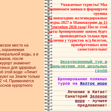
Уважаемые туристы! Мы
принимаем заявки и формируем
группы
на новогодние
железнодорожные
туры-2027 в Маньчжурию
до 15
сентября 2026 года
! После этой
даты бронирование заявок будет
производиться только при
наличии у туристов ж/д билетов,
приобретенных ими
ческое место
на
самостоятельно!
а, охраняемая
инеральной воды, а в
канов, после
Экскурсионный тур в
 курорт знаменит
Маньчжурию для школьных
езных для здоровья.
групп
б этой воде: «Лечит
твуют на Земле только
Бронирование пляжных
+2 +4. Применяется
туров на
Желтое море
 основ курортного
Лечение в Китае!
Санаторий
Зеленое
море
- лучшее
предложение!