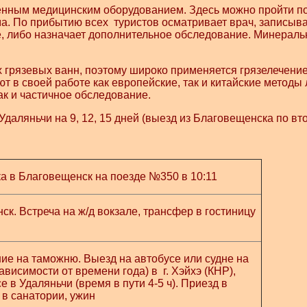
нным медицинским оборудованием. Здесь можно пройти п
. По прибытию всех туристов осматривает врач, записыва
е, либо назначает дополнительное обследование. Минераль
х грязевых ванн, поэтому широко применяется грязелечение
 в своей работе как европейские, так и китайские методы
ак и частичное обследование.
аляньчи на 9, 12, 15 дней (выезд из Благовещенска по вт
а в Благовещенск на поезде №350 в 10:11
к. Встреча на ж/д вокзале, трансфер в гостиницу
ие на таможню. Выезд на автобусе или судне на
висимости от времени года) в г. Хэйхэ (КНР),
е в Удаляньчи (время в пути 4-5 ч). Приезд в
в санатории, ужин