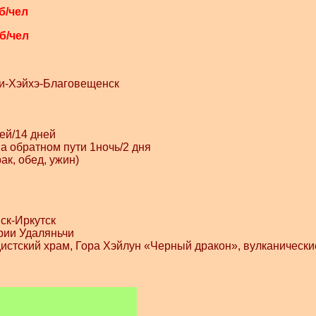
б/чел
уб/чел
и-Хэйхэ-Благовещенск
ей/14 дней
на обратном пути 1ночь/2 дня
ак, обед, ужин)
ск-Иркутск
рии Удаляньчи
истский храм, Гора Хэйлун «Черный дракон
», вулканическ