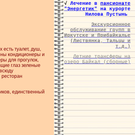
√
Лечение в
пансионате
"Энергетик"
на курорте
Нилова Пустынь
Экскурсионное
обслуживание групп в
Иркутске и Прибайкалье
(Листвянка, Тальцы и
т.д.)
есть туалет, душ,
ены кондиционеры и
Летние трансферы на
ры для прогулок,
озеро Байкал (сборные)
ющие глаз зеленые
овсюду
, ресторан
иков, единственный