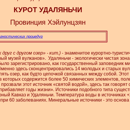
КУРОТ УДАЛЯНЬЧИ
Провинция Хэйлунцзян
агностических процедур
друг с другом озер» - кит.)
- знаменитое курортно-туристи
ый музей вулканов». Удаляньчи - экологически чистая зон
 было зарегистрировано, как государственный заповедник м
. Именно здесь сконцентрировались 14 молодых и старых вул
ять озер, как будто цепочкой связанных между собой. Этот
 которых содержится более 50 химических элементов, пол
розвали этот источник «святой водой», здесь так говорят о
то прибавляет годы жизни». Источники подобного типа сущес
рный Кавказ и Удаляньчи. Температура воды в источниках 
 при 60 заболеваниях. Минеральные источники - это основа