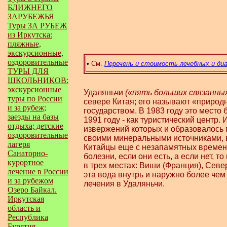
БЛИЖНЕГО
ЗАРУБЕЖЬЯ
Туры ЗА РУБЕЖ
из Иркутска:
пляжные,
экскурсионные,
оздоровительные
•
См.
Перечень и стоимость лечебных и ди
ТУРЫ ДЛЯ
ШКОЛЬНИКОВ:
экскурсионные
Удаляньчи
(«пять больших связанных 
туры по России
севере Китая; его называют «природн
и за рубеж;
государством. В 1983 году это место
заезды на базы
1991 году - как туристический центр
отдыха; детские
извержений которых и образовалось п
оздоровительные
своими минеральными источниками, в
лагеря
Китайцы еще с незапамятных времен п
Санаторно-
болезни, если они есть, а если нет, 
курортное
в трех местах: Виши (Франция), Севе
лечение в России
эта вода внутрь и наружно более чем
и за рубежом
лечения в Удаляньчи.
Озеро Байкал.
Иркутская
область и
Республика
Бурятия