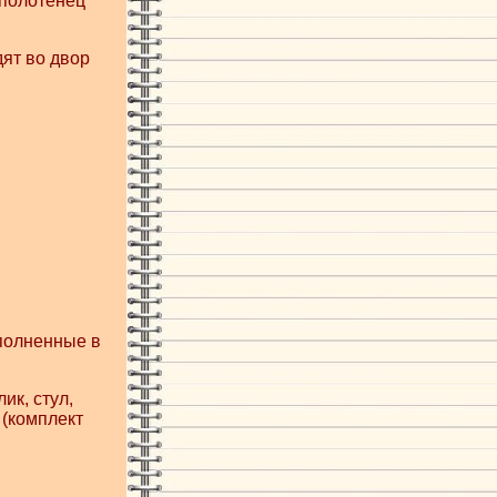
 полотенец
ят во двор
полненные в
ик, стул,
 (комплект