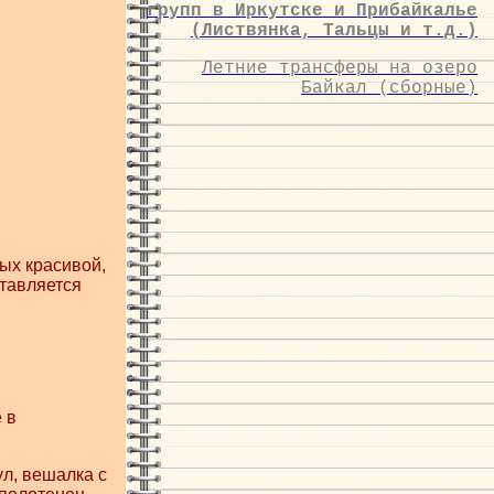
групп в Иркутске и Прибайкалье
(Листвянка, Тальцы и т.д.)
Летние трансферы на озеро
Байкал (сборные)
ых красивой,
ставляется
 в
ул, вешалка с