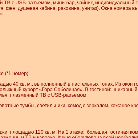
ый ТВ с USB-разъемом, мини-бар, чайник, индивидуальный с
тя, фен, душевая кабина, раковина, унитаз). Окна номера в
я»
е (*1 номер)
ью 40 кв. м., выполненный в пастельных тонах. Из окон г
нолыжный курорт «Гора Соболиная». В гостиной: шикарны
тулья, плазменный ТВ с USB-разъемом
оватные тумбы, светильники, комод с зеркалом, кожаное кр
жи площадью 120 кв. м. На 1 этаже: большая гостиная ком
азменным ТВ и караоке. Кухня оборудована всей необход