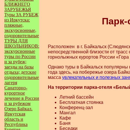
БЛИЖНЕГО
ЗАРУБЕЖЬЯ
Туры ЗА РУБЕЖ
Парк
из Иркутска:
пляжные,
экскурсионные,
оздоровительные
ТУРЫ ДЛЯ
ШКОЛЬНИКОВ:
Расположен в г. Байкальск (Слюдянск
экскурсионные
непосредственной близости от трасс
туры по России
горнолыжных курортов России «Гора
и за рубеж;
заезды на базы
Однако туры в Байкальск популярны 
отдыха; детские
года здесь, на побережье озера Байк
оздоровительные
масса
увлекательных и полезных зан
лагеря
На территории парка-отеля «Белы
Санаторно-
курортное
Летний бассейн
лечение в России
Бесплатная стоянка
и за рубежом
Конференц-зал
Озеро Байкал.
Мангал
Иркутская
Кафе
область и
Баня
Республика
Беседки
Бурятия