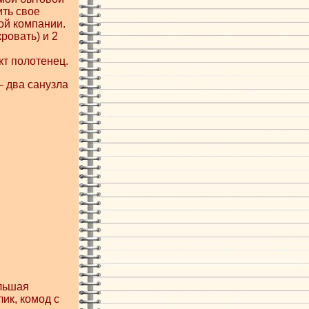
ить свое
ой компании.
ровать) и 2
т полотенец.
– два санузла
ольшая
ик, комод с