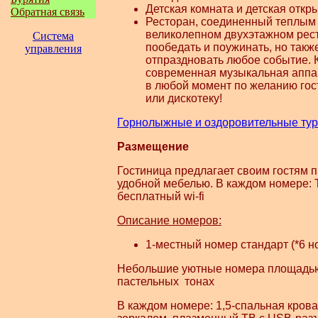
Детская комната и детская отк
Обратная связь
Ресторан, соединенный теплым 
великолепном двухэтажном рес
Система
пообедать и поужинать, но такж
управления
отпраздновать любое событие. К
современная музыкальная аппара
в любой момент по желанию гос
или дискотеку!
Горнолыжные и оздоровительные тур
Размещение
Гостиница предлагает своим гостям 
удобной мебелью. В каждом номере: Т
бесплатный wi-fi
Описание номеров:
1-местный номер стандарт (*6 н
Небольшие уютные номера площадью 
пастельных тонах
В каждом номере: 1,5-спальная крова