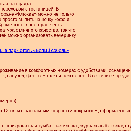
рытая площадка
переходом с гостиницей. В
торане «Клюква» можно не только
е просто выпить чашечку кофе и
роме того, в ресторане есть
тура отличного качества, так что
тей можно организовать вечеринку
ы в парк-отель «Белый соболь»
проживание в комфортных номерах с удобствами, оснащенн
В, санузел, фен, комплекты полотенец. В гостинице предо
омеров)
12 кв. м с напольным ковровым покрытием, оформленные
ть, прикроватная тумба, светильник, журнальный столик, ст