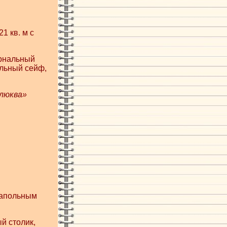
1 кв. м с
урнальный
альный сейф,
Клюква»
напольным
й столик,