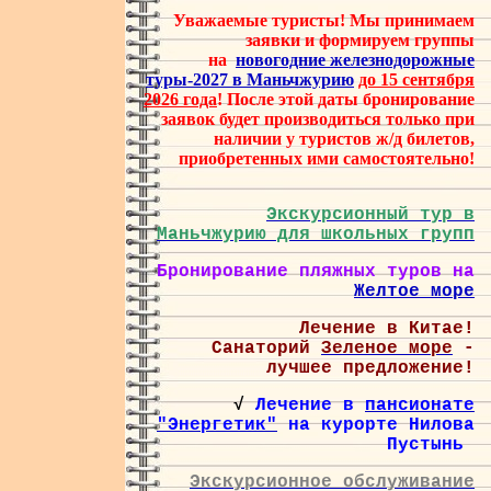
Уважаемые туристы! Мы принимаем
заявки и формируем группы
на
новогодние
железнодорожные
туры-2027 в Маньчжурию
до 15 сентября
2026 года
! После этой даты бронирование
заявок будет производиться только при
наличии у туристов ж/д билетов,
приобретенных ими самостоятельно!
Экскурсионный тур в
Маньчжурию для школьных групп
Бронирование пляжных туров на
Желтое море
Лечение в Китае!
Санаторий
Зеленое море
-
лучшее предложение!
√
Лечение в
пансионате
"Энергетик"
на курорте Нилова
Пустынь
Экскурсионное обслуживание