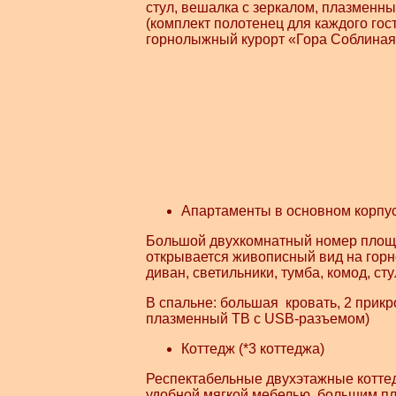
стул, вешалка с зеркалом, плазменн
(комплект полотенец для каждого гос
горнолыжный курорт «Гора Соблина
Апартаменты в основном корпус
Большой двухкомнатный номер площад
открывается живописный вид на гор
диван, светильники, тумба, комод, с
В спальне: большая кровать, 2 прикр
плазменный ТВ с USB-разъемом)
Коттедж (*3 коттеджа)
Респектабельные двухэтажные коттед
удобной мягкой мебелью, большим пл